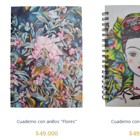
Cuaderno con anillos "Flores"
Cuaderno con a
$49.000
$49